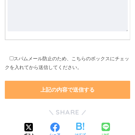
こ
の
スパムメール防止のため、こちらのボックスにチェッ
フ
クを入れてから送信してください。
ィ
ー
ル
ド
SHARE
は
空
の
LINE
ポスト
シェア
はてブ